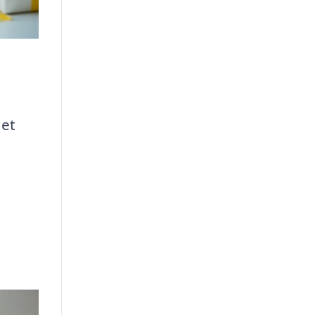
det
,