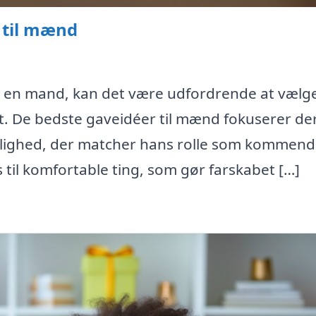
 til mænd
il en mand, kan det være udfordrende at vælg
gt. De bedste gaveidéer til mænd fokuserer de
onlighed, der matcher hans rolle som kommende
 til komfortable ting, som gør farskabet […]