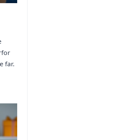
e
rfor
 far.