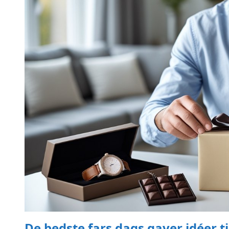
De bedste fars dags gaver idéer t