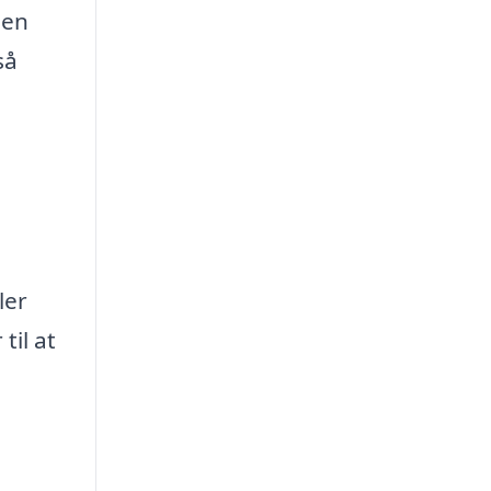
 en
så
ler
til at