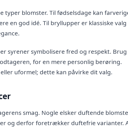
e typer blomster. Til fødselsdage kan farveri
ære en god idé. Til bryllupper er klassiske val
egance.
ller syrener symbolisere fred og respekt. Brug
modtageren, for en mere personlig berøring.
ller uformel; dette kan påvirke dit valg.
cer
dtagerens smag. Nogle elsker duftende blomste
r og derfor foretrækker duftefrie varianter. 