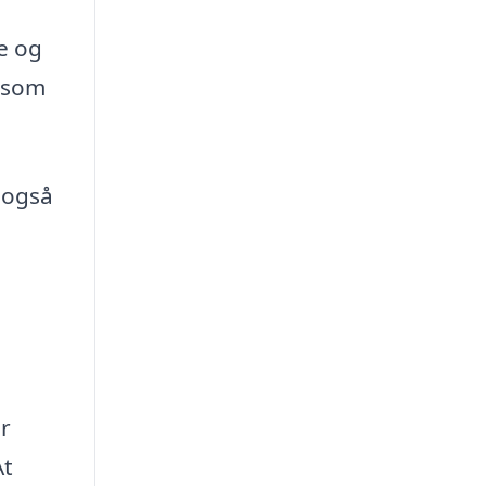
ge og
g som
 også
r
At