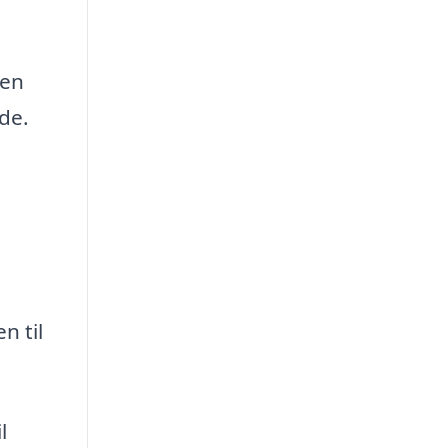
 en
de.
n til
l