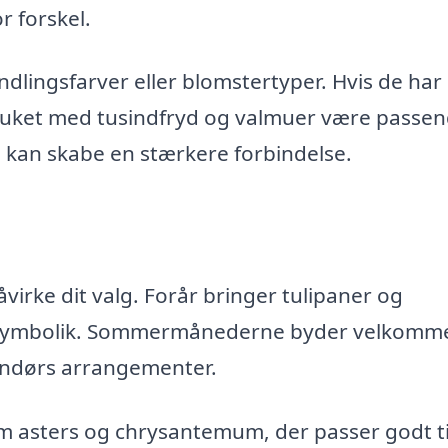
r forskel.
lingsfarver eller blomstertyper. Hvis de har
 buket med tusindfryd og valmuer være passen
g kan skabe en stærkere forbindelse.
irke dit valg. Forår bringer tulipaner og
og symbolik. Sommermånederne byder velkomme
udendørs arrangementer.
om asters og chrysantemum, der passer godt ti