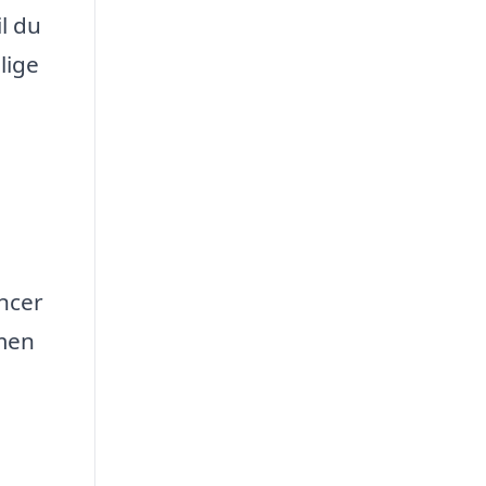
l du
lige
ncer
 men