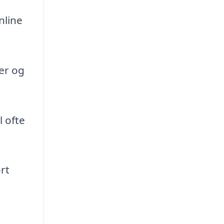
nline
er og
 ofte
rt