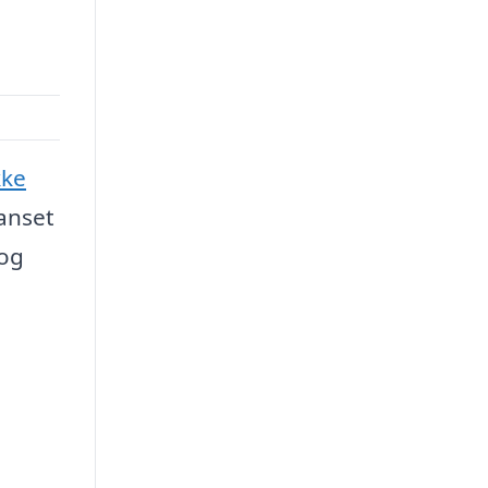
ke
anset
 og