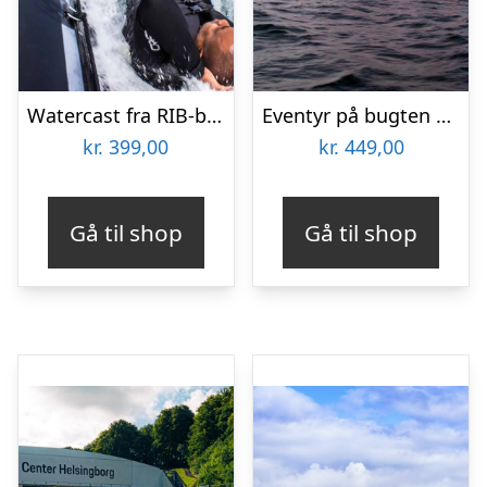
Watercast fra RIB-båd med Mai-Event
Eventyr på bugten med Aarhus SeaRangers
kr.
399,00
kr.
449,00
Gå til shop
Gå til shop