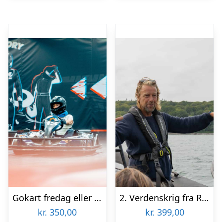
Gokart fredag eller lørdag hos Ballerup Gokart Center
2. Verdenskrig fra RIB-båd med Mai-Event
kr.
350,00
kr.
399,00