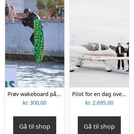
Prøv wakeboard på Aarhus Ø
Pilot for en dag over Sjælland
kr.
300,00
kr.
2.695,00
Gå til shop
Gå til shop