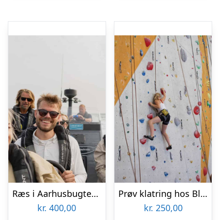
Ræs i Aarhusbugten med Mai-Event
Prøv klatring hos Blocs & Walls
kr.
400,00
kr.
250,00