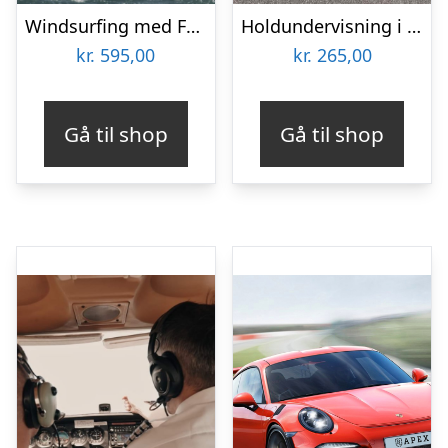
Windsurfing med Frozen Palm Tree
Holdundervisning i BMX hos L.O.W Skate Academy
kr.
595,00
kr.
265,00
Gå til shop
Gå til shop