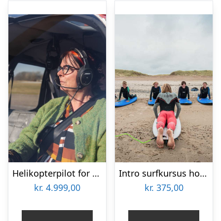
Helikopterpilot for en dag med HeliCompany
Intro surfkursus hos Thyborøn Surfcenter
kr.
4.999,00
kr.
375,00