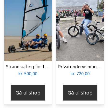
Strandsurfing for 1 barn og 1 voksen ved Vesterhavet med OurStuff
Privatundervisning i BMX hos L.O.W Skate Academy
kr.
500,00
kr.
720,00
Gå til shop
Gå til shop