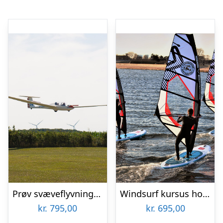
Prøv svæveflyvning hos Viborg Svæveflyveklub
Windsurf kursus hos Copenhagen Surf School
kr.
795,00
kr.
695,00