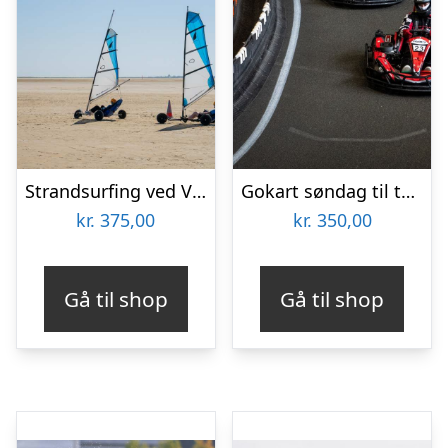
Strandsurfing ved Vesterhavet med OurStuff
Gokart søndag til torsdag hos Ballerup Gokart Center
kr.
375,00
kr.
350,00
Gå til shop
Gå til shop