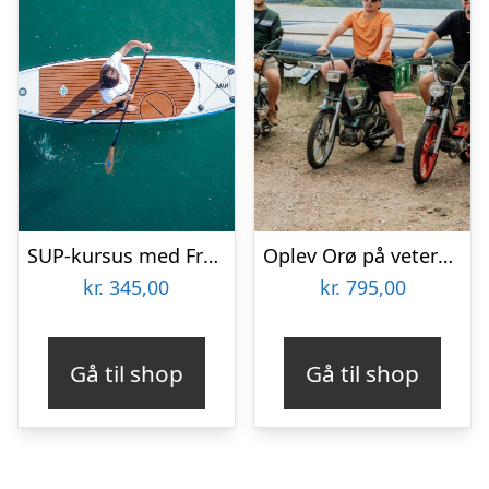
SUP-kursus med Frozen Palm Tree
Oplev Orø på veteranknallert med Puchtours
kr.
345,00
kr.
795,00
Gå til shop
Gå til shop