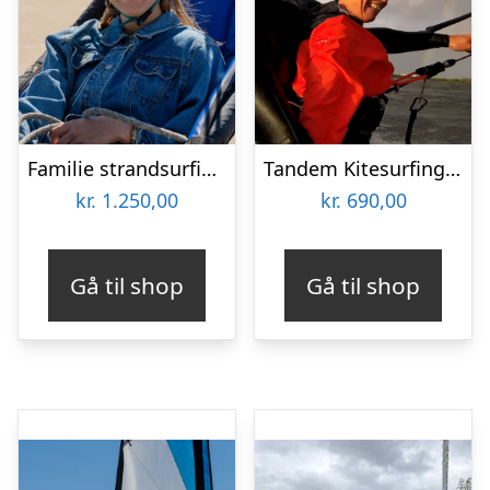
Familie strandsurfing ved Vesterhavet med OurStuff
Tandem Kitesurfing i København
kr.
1.250,00
kr.
690,00
Gå til shop
Gå til shop